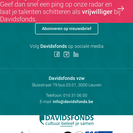
Geef dan snel een ping op onze radar en
laat je talenten schitteren als
vrijwilliger
bij
Davidsfonds.
Abonneren op nieuwsbrief
Volg
Davidsfonds
op sociale media
Volg
Volg
Volg
ons
ons
ons
op
op
op
Facebook
Instagram
LinkedIn
Contactpersoon:
Davidsfonds vzw
Adres:
Sluisstraat 79
bus 03.01, 3000
Leuven
Telefoon:
016 31 06 00
E-mail:
info@davidsfonds.be