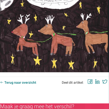
Labels:
Faceb
Lin
Terug naar overzicht
Deel dit artikel:
Maak je graag mee het verschil?