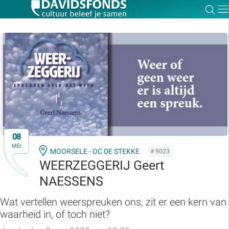
Zoe
Dir
Zoek:
Zoeken
08
MEI
MOORSELE - OC DE STEKKE
# 9023
WEERZEGGERIJ Geert
NAESSENS
Wat vertellen weerspreuken ons, zit er een kern van
waarheid in, of toch niet?