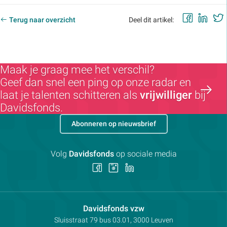
Faceb
Lin
Terug naar overzicht
Deel dit artikel:
Maak je graag mee het verschil?
Geef dan snel een ping op onze radar en
laat je talenten schitteren als
vrijwilliger
bij
Davidsfonds.
Abonneren op nieuwsbrief
Volg
Davidsfonds
op sociale media
Volg
Volg
Volg
ons
ons
ons
op
op
op
Facebook
Instagram
LinkedIn
Contactpersoon:
Davidsfonds vzw
Adres:
Sluisstraat 79
bus 03.01, 3000
Leuven